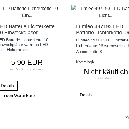
ED Batterie Lichterkette
Lumieo 497193 LED
0 Einweckgläser
Batterie Lichterkette 9
armes LED Licht
warmweisse LED
ED Batterie Lichterkette 10
Lumieo 497193 LED Batterie
olografisches Licht
Aussenkette 6 Stunde
inweckgläser warmes LED
Lichterkette 96 warmweisse
icht Holografisch...
Timer
Aussenkette 6 ...
5,90 EUR
Kaemingk
inkl. MwSt.
zzgl.
Versand
Nicht käuflich
inkl. MwSt.
Details
Details
Z