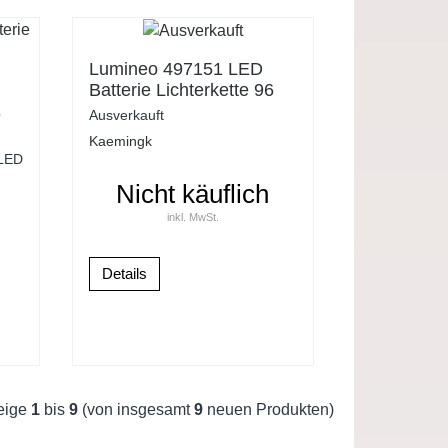
Lumineo 497151 LED
Batterie Lichterkette 96
warmweisse LED
6
Ausverkauft
Aussenkette 6 Stunden
Kaemingk
Timer Lichtfunktionen
n
 LED
Nicht käuflich
inkl. MwSt.
Details
eige
1
bis
9
(von insgesamt
9
neuen Produkten)