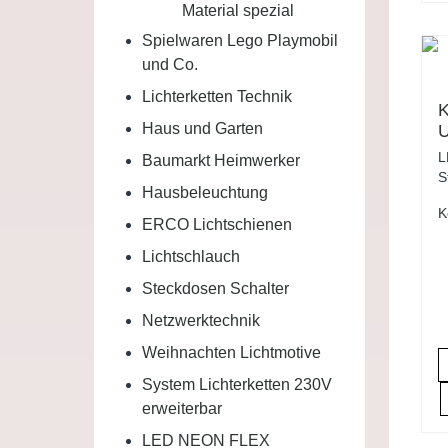
Material spezial
Spielwaren Lego Playmobil
und Co.
Lichterketten Technik
K
Haus und Garten
U
L
L
Baumarkt Heimwerker
L
S
D
Hausbeleuchtung
K
ERCO Lichtschienen
Lichtschlauch
Steckdosen Schalter
Netzwerktechnik
Weihnachten Lichtmotive
System Lichterketten 230V
erweiterbar
LED NEON FLEX