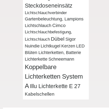
Steckdoseneinsätz
Lichtschlauchverbinder
Gartenbeleuchtung, Lampions
Cimco
Lichtschlauch
Lichtschlauchbefestigung,
Dübel
Sigor
Lichtschlauch
LED
Nuindie
Lichtkugel
Kerzen
Blüten Lichterketten, Batterie
Lichterkette
Schneemann
Koppelbare
Lichterketten System
A
Illu Lichterkette E 27
Kabelschellen