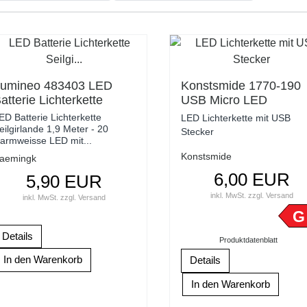
umineo 483403 LED
Konstsmide 1770-190
atterie Lichterkette
USB Micro LED
eilgirlande 1,9 Meter -
Lichterkette 50 LED 2,
ED Batterie Lichterkette
LED Lichterkette mit USB
0 warmweisse LED mit
Meter silbernes
eilgirlande 1,9 Meter - 20
Stecker
armweisse LED mit...
imer
Drahtkabel
Konstsmide
aemingk
6,00 EUR
5,90 EUR
inkl. MwSt.
zzgl.
Versand
inkl. MwSt.
zzgl.
Versand
G
Details
Produktdatenblatt
Details