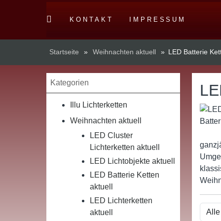
KONTAKT
IMPRESSUM
Startseite
»
Weihnachten aktuell
»
LED Batterie Ket
Kategorien
LED
Illu Lichterketten
Weihnachten aktuell
LED Cluster
ganzj
Lichterketten aktuell
Umgebu
LED Lichtobjekte aktuell
klass
LED Batterie Ketten
Weihn
aktuell
LED Lichterketten
aktuell