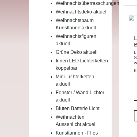
Weihnachtsüberrasschungen
Weihnachtsdeko aktuell
Weihnachtsbaum
Kunsttanne aktuell
Weihnachtsfiguren
L
aktuell
B
S
Grüne Deko aktuell
L
2
S
Innen LED Lichterketten
w
T
koppelbar
K
Mini-Lichterketten
aktuell
Fenster / Wand Lichter
aktuell
Blüten Batterie Licht
Weihnachten
Aussenlicht aktuell
Kunsttannen - Flies