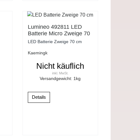
Lumineo 492811 LED
Batterie Micro Zweige 70
cm 75 warmweisse LED
LED Batterie Zweige 70 cm
Kaemingk
Nicht käuflich
inkl. MwSt.
Versandgewicht:
1
kg
Details