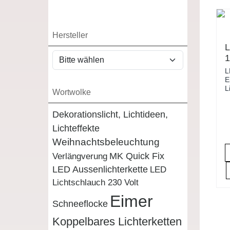
Hersteller
L
1
w
L
H
E
L
Wortwolke
Dekorationslicht, Lichtideen,
Lichteffekte
Weihnachtsbeleuchtung
MK Quick Fix
Verlängverung
LED Aussenlichterkette
LED
Lichtschlauch 230 Volt
Eimer
Schneeflocke
Koppelbares Lichterketten