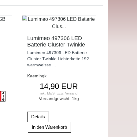
Lumimeo 497306 LED
Batterie Cluster Twinkle
75
Lichterkette 192
Lumimeo 497306 LED Batterie
warmweisse LED 2 Meter
Cluster Twinkle Lichterkette 192
warmweisse ...
Kaemingk
14,90 EUR
inkl. MwSt.
zzgl.
Versand
A
Versandgewicht:
1
kg
G
Details