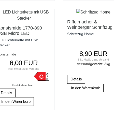
Riffelmacher &
Weinberger Schriftzug
onstsmide 1770-890
'HOME' beleuchtet
SB Micro LED
Schriftzug Home
30x14cm LED
ichterkette 50 amber
ED Lichterkette mit USB
Lichterkette
ED 2,75 Meter silbernes
tecker
rahtkabel
8,90 EUR
onstsmide
inkl. MwSt.
zzgl.
Versand
6,00 EUR
Versandgewicht:
3
kg
inkl. MwSt.
zzgl.
Versand
A
G
Details
G
Produktdatenblatt
Details