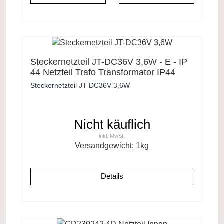
Steckernetzteil JT-DC36V 3,6W - E - IP
44 Netzteil Trafo Transformator IP44
2022
Steckernetzteil JT-DC36V 3,6W
Nicht käuflich
inkl. MwSt.
Versandgewicht:
1
kg
Details