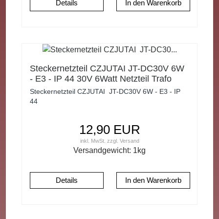
Details
Steckernetzteil CZJUTAI JT-DC30V 6W
- E3 - IP 44 30V 6Watt Netzteil Trafo
Transformator
Steckernetzteil CZJUTAI JT-DC30V 6W - E3 - IP
44
12,90 EUR
inkl. MwSt.
zzgl.
Versand
Versandgewicht:
1
kg
Details