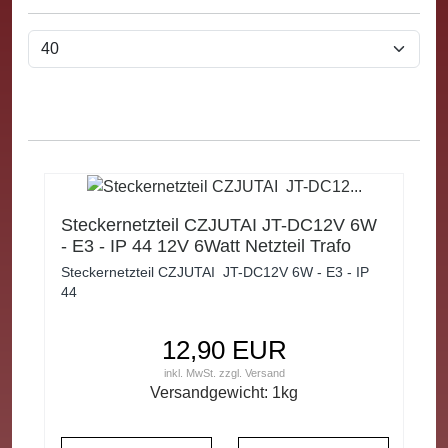
Steckernetzteil CZJUTAI JT-DC12V 6W
- E3 - IP 44 12V 6Watt Netzteil Trafo
Transformator
Steckernetzteil CZJUTAI JT-DC12V 6W - E3 - IP
44
12,90 EUR
inkl. MwSt.
zzgl.
Versand
Versandgewicht:
1
kg