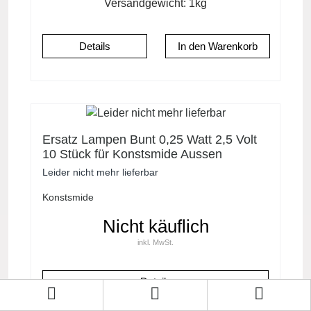
Versandgewicht:
1
kg
Details
Ersatz Lampen Bunt 0,25 Watt 2,5 Volt
10 Stück für Konstsmide Aussen
Lichterketten
Leider nicht mehr lieferbar
Konstsmide
Nicht käuflich
inkl. MwSt.
Details