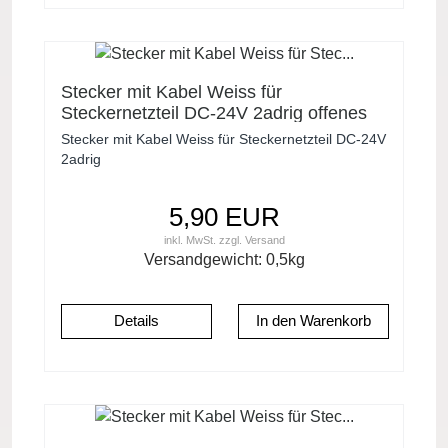
Stecker mit Kabel Weiss für
Steckernetzteil DC-24V 2adrig offenes
Ende
Stecker mit Kabel Weiss für Steckernetzteil DC-24V
2adrig
5,90 EUR
inkl. MwSt.
zzgl.
Versand
Versandgewicht:
0,5
kg
Details