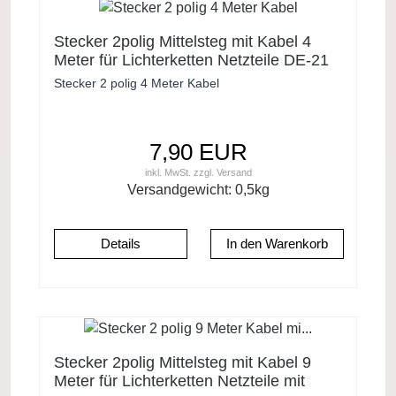
Stecker 2polig Mittelsteg mit Kabel 4
Meter für Lichterketten Netzteile DE-21
DE-06 DE usw.
Stecker 2 polig 4 Meter Kabel
7,90 EUR
inkl. MwSt.
zzgl.
Versand
Versandgewicht:
0,5
kg
Details
Stecker 2polig Mittelsteg mit Kabel 9
Meter für Lichterketten Netzteile mit