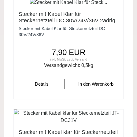
Stecker mit Kabel Klar für
Steckernetzteil DC-30V/24V/36V 2adrig
offenes Ende
Stecker mit Kabel Klar für Steckernetzteil DC-
30V/24V/36V
7,90 EUR
inkl. MwSt.
zzgl.
Versand
Versandgewicht:
0,5
kg
Details
Stecker mit Kabel klar für Steckernetzteil