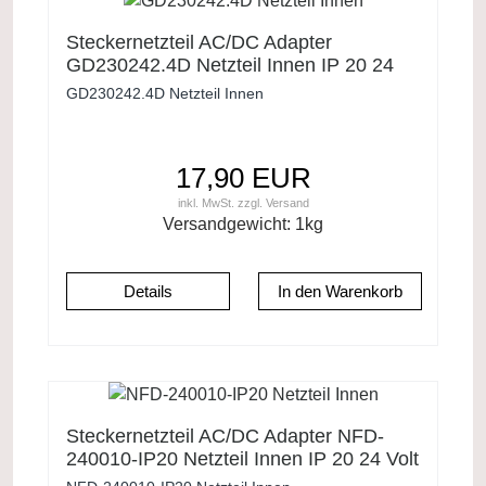
Steckernetzteil AC/DC Adapter
GD230242.4D Netzteil Innen IP 20 24
Volt 2,4 VA
GD230242.4D Netzteil Innen
17,90 EUR
inkl. MwSt.
zzgl.
Versand
Versandgewicht:
1
kg
Details
Steckernetzteil AC/DC Adapter NFD-
240010-IP20 Netzteil Innen IP 20 24 Volt
100 mA 2,4 Watt