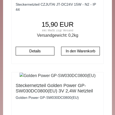
Transformator mit Dimmer
Steckernetzteil CZJUTAI JT-DC24V 15W - N2 - IP
44
15,90 EUR
inkl. MwSt.
zzgl.
Versand
Versandgewicht:
0,2
kg
Details
Steckernetzteil Golden Power GP-
SW030DC0800(EU) 3V 2,4W Netzteil
Trafo Transformator IP20
Golden Power GP-SW030DC0800(EU)