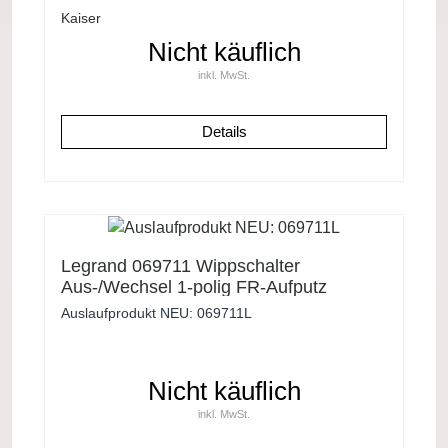
Kaiser
Nicht käuflich
inkl. MwSt.
Details
Legrand 069711 Wippschalter
Aus-/Wechsel 1-polig FR-Aufputz
Plexo55 grau
Auslaufprodukt NEU: 069711L
Nicht käuflich
inkl. MwSt.