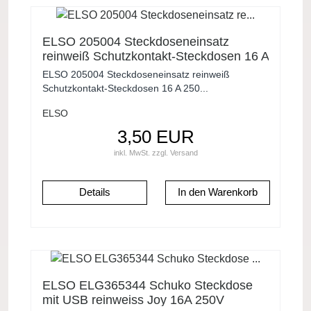
ELSO 205004 Steckdoseneinsatz
reinweiß Schutzkontakt-Steckdosen 16 A
250 VAC
ELSO 205004 Steckdoseneinsatz reinweiß
Schutzkontakt-Steckdosen 16 A 250...
ELSO
3,50 EUR
inkl. MwSt.
zzgl.
Versand
Details
ELSO ELG365344 Schuko Steckdose
mit USB reinweiss Joy 16A 250V