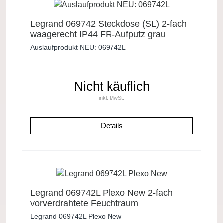
Legrand 069742 Steckdose (SL) 2-fach
waagerecht IP44 FR-Aufputz grau
Plexo55
Auslaufprodukt NEU: 069742L
Nicht käuflich
inkl. MwSt.
Details
Legrand 069742L Plexo New 2-fach
vorverdrahtete Feuchtraum
Schutzkontakt Steckdose horizontal
Legrand 069742L Plexo New