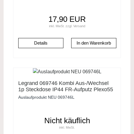
IP44 Grau
17,90 EUR
inkl. MwSt.
zzgl.
Versand
Details
Legrand 069746 Kombi Aus-/Wechsel
1p Steckdose IP44 FR-Aufputz Plexo55
grau
Auslaufprodukt NEU 069746L
Nicht käuflich
inkl. MwSt.