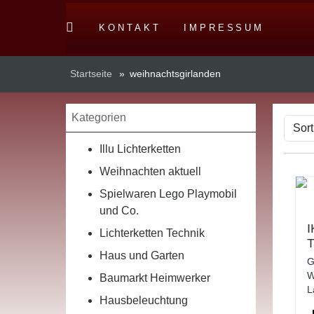
KONTAKT
IMPRESSUM
Startseite
»
weihnachtsgirlanden
Kategorien
Illu Lichterketten
Weihnachten aktuell
Spielwaren Lego Playmobil
und Co.
I
Lichterketten Technik
T
Haus und Garten
W
G
M
W
Baumarkt Heimwerker
D
L
Hausbeleuchtung