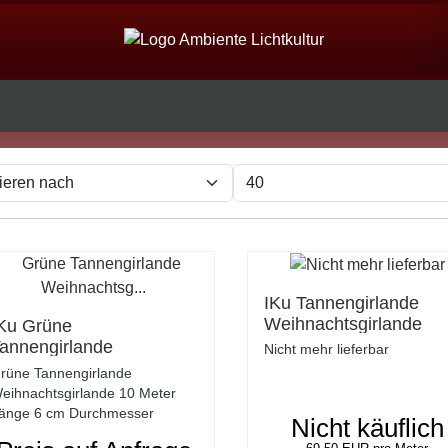
IKu Tannengirlande
Weihnachtsgirlande
Ku Grüne
270cm x 30 cm mit 25
annengirlande
Nicht mehr lieferbar
warmweissen LED -
eihnachtsgirlande 10
rüne Tannengirlande
Koppelbar
eter Länge 6 cm
eihnachtsgirlande 10 Meter
urchmesser
änge 6 cm Durchmesser
Nicht käuflich