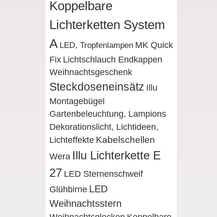
Koppelbare
Lichterketten System
A
MK Quick
LED, Tropfenlampen
Fix
Lichtschlauch Endkappen
Weihnachtsgeschenk
Steckdoseneinsätz
Illu
Montagebügel
Gartenbeleuchtung, Lampions
Dekorationslicht, Lichtideen,
Lichteffekte
Kabelschellen
Illu Lichterkette E
Wera
27
LED Sternenschweif
LED
Glühbirne
Weihnachtsstern