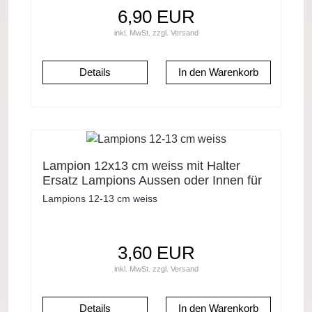
6,90 EUR
inkl. MwSt.
zzgl.
Versand
Details
Lampion 12x13 cm weiss mit Halter
Ersatz Lampions Aussen oder Innen für
Lichterkette
Lampions 12-13 cm weiss
3,60 EUR
inkl. MwSt.
zzgl.
Versand
Details