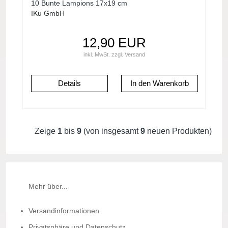
Lichterketten oder andere Dekorationen
10 Bunte Lampions 17x19 cm
IKu GmbH
12,90 EUR
inkl. MwSt.
zzgl.
Versand
Details
Zeige
1
bis
9
(von insgesamt
9
neuen Produkten)
Mehr über...
Versandinformationen
Privatsphäre und Datenschutz